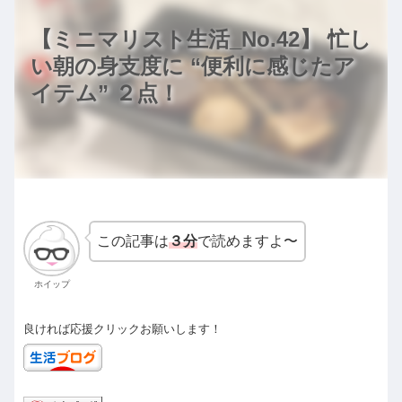
【ミニマリスト生活_No.42】 忙し
い朝の身支度に “便利に感じたア
イテム” ２点！
この記事は
３分
で読めますよ〜
ホイップ
良ければ応援クリックお願いします！