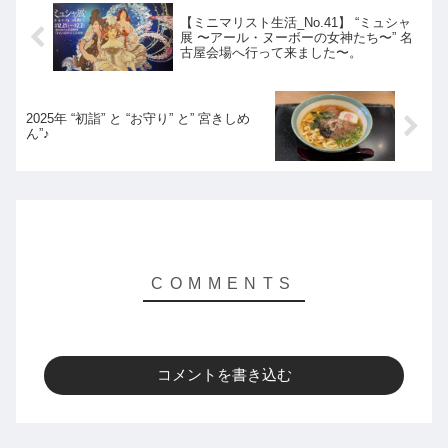
【ミニマリスト生活_No.41】 “ミュシャ
展 〜アール・ヌーボーの女神たち〜” 名
古屋会場へ行って来ました〜。
2025年 “初詣” と “お守り” と” 宮きしめ
ん”♪
コメントを書き込む