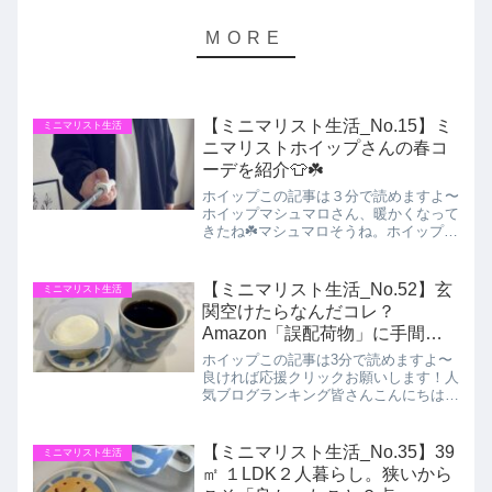
【ミニマリスト生活_No.15】ミ
ミニマリスト生活
ニマリストホイップさんの春コ
ーデを紹介👕☘️
ホイップこの記事は３分で読めますよ〜
ホイップマシュマロさん、暖かくなって
きたね☘️マシュマロそうね。ホイップさ
ん！春はお出かけしたくなる季節ね〜。
ホイップそうだね！今日は春のコーディ
ネートを紹介してみようかな。マシュマ
【ミニマリスト生活_No.52】玄
ミニマリスト生活
ロあら、春もそれだけな...
関空けたらなんだコレ？
Amazon「誤配荷物」に手間取
った2日間💦
ホイップこの記事は3分で読めますよ〜
良ければ応援クリックお願いします！人
気ブログランキング皆さんこんにちはミ
ニマリストホイップです！本日もBLOG
を見に来てくださり有難うございます！
今週の猛暑日には参りましたね💦熱中症
【ミニマリスト生活_No.35】39
ミニマリスト生活
には気を付けたいところ...
㎡ １LDK２人暮らし。狭いから