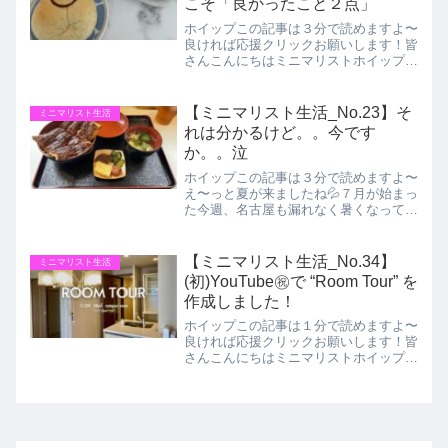
こそ「良かったこと２点」
ホイップこの記事は３分で読めますよ〜
良ければ応援クリックお願いします！皆
さんこんにちはミニマリストホイップで
す！引っ越しを終えてからもうすぐ１ヶ
月。新しいマンションでの生活もかなり
馴染んできました。今回は生活をしてみ
【ミニマリスト生活_No.23】そ
ミニマリスト生活
てコンパクトなお部屋だか...
れは分かるけど。。今です
か。。泣
ホイップこの記事は３分で読めますよ〜
え〜っと夏が来ましたね💦７月が始まっ
た今週、名古屋も漏れなく暑くなってき
ましたエアコンが無いと生きていけませ
ん💦7月はうなぎが食べたくなる今日こ
の頃です＼昨年食べた川次の鰻丼、また
【ミニマリスト生活_No.34】
ミニマリスト生活
食べた〜い／また、天気予...
(初)YouTube㊗️で “Room Tour” を
作成しました！
ホイップこの記事は１分で読めますよ〜
良ければ応援クリックお願いします！皆
さんこんにちはミニマリストホイップで
す！このたび「YouTube」に登録して新
居の "Room Tour" 動画を作成してみま
した㊗️🎉‼️チャンネルの名前は「ナゴハ
ピ...