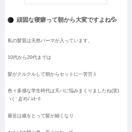
頑固な寝癖って朝から大変ですよね💦
私の髪質は天然パーマが入っています。
10代から20代までは
髪がクルクルして朝からセットに一苦労💧
色々多感な学生時代は天パに悩みまくりましたね(笑)
ヽ(｀Д´#)ﾉ ﾑｷｰ!!
最近は歳をとって髪が細くなり