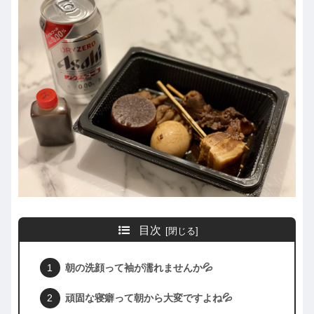
目次
朝の洗顔って袖が濡れませんか💦
頑固な寝癖って朝から大変ですよね💦