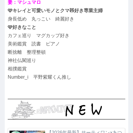
妻：マシュマロ
🩷キレイと可愛いモノとクマ🧸好き専業主婦
身長低め 丸っこい 綺麗好き
🩷好きなこと
カフェ巡り マグカップ好き
美術鑑賞 読書 ピアノ
断捨離 整理整頓
神社仏閣巡り
相撲鑑賞
Number_i 平野紫耀くん推し
【2026年最新】サーティワン×あつ