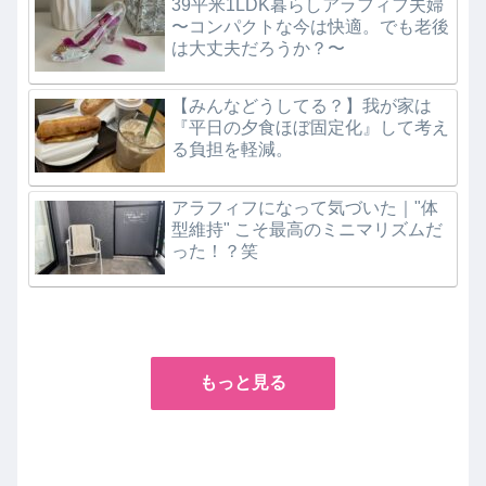
39平米1LDK暮らしアラフィフ夫婦
〜コンパクトな今は快適。でも老後
は大丈夫だろうか？〜
【みんなどうしてる？】我が家は
『平日の夕食ほぼ固定化』して考え
る負担を軽減。
アラフィフになって気づいた｜"体
型維持" こそ最高のミニマリズムだ
った！？笑
もっと見る