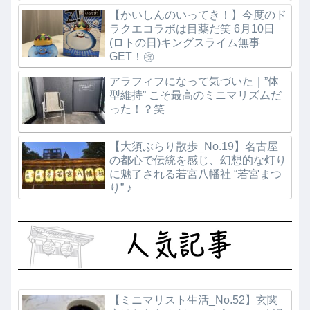
【かいしんのいってき！】今度のド
ラクエコラボは目薬だ笑 6月10日
(ロトの日)キングスライム無事
GET！㊗️
アラフィフになって気づいた｜”体
型維持” こそ最高のミニマリズムだ
った！？笑
【大須ぶらり散歩_No.19】名古屋
の都心で伝統を感じ、幻想的な灯り
に魅了される若宮八幡社 “若宮まつ
り” ♪
【ミニマリスト生活_No.52】玄関