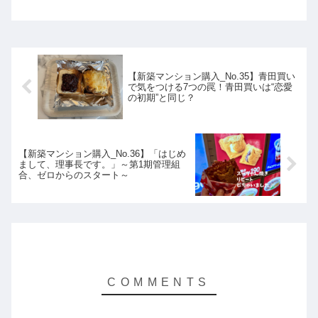
ミニマリスト ホイップです。今日もブ
ログを見にきてくださり有難うございま
す！今週もお疲れ様です！3連休ですね
～✨天気もバッチリでお出...
【新築マンション購入_No.35】青田買い
で気をつける7つの罠！青田買いは“恋愛
の初期”と同じ？
【新築マンション購入_No.36】「はじめ
まして、理事長です。」～第1期管理組
合、ゼロからのスタート～