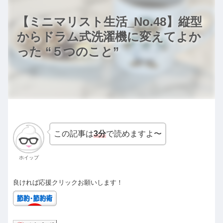
【ミニマリスト生活_No.48】縦型
からドラム式洗濯機に変えてよか
った “５つのこと”
この記事は
3分
で読めますよ〜
ホイップ
良ければ応援クリックお願いします！