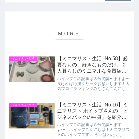
【ミニマリスト生活_No.58】必
ミニマリスト生活
要なもの、好きなものだけ。２
人暮らしのミニマルな食器紹
介。
ホイップこの記事は３分で読めますよ〜
良ければ応援クリックお願いします！人
気ブログランキングみなさんこんにちは
ミニマリスト ホイップです。今日もブ
ログを見にきてくださり有難うございま
す！今週もお疲れ様です！朝晩の涼しさ
【ミニマリスト生活_No.16】ミ
ミニマリスト生活
に秋を感じますね〜外が涼...
ニマリスト ホイップさんの「ビ
ジネスバックの中身」を紹介
⭐️
ホイップこの記事は５分で読めます
よ〜。ホイップこんにちは！ミニマリス
トのホイップです。 今回はわたくしの