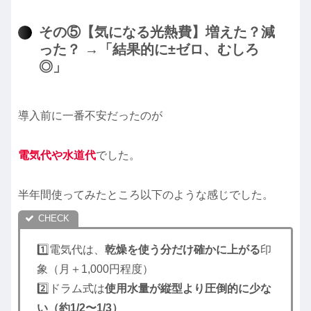
その⑤【気になる光熱費】増えた？減
った？ →「結果的に±ゼロ、むしろ
◎」
導入前に一番不安だったのが
電気代や水道代
でした。
半年間使ってみたところ以下のような感じでした。
1️⃣電気代は、
乾燥を使う分だけ確かに上がる
印
象（月＋1,000円程度）
2️⃣ドラム式は
使用水量が縦型より圧倒的に少な
い（約1/2〜1/3）