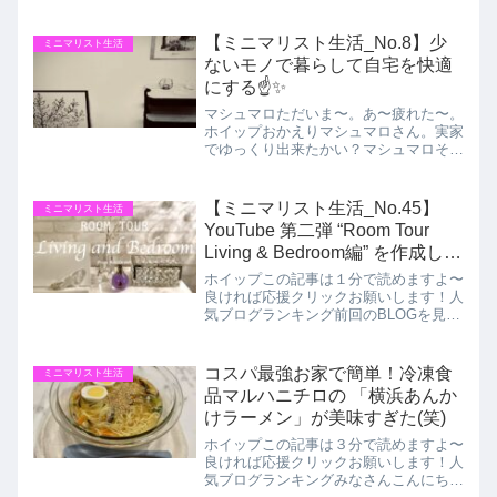
出勤時に使用している「ビジネスバック
の中身」を紹介しようと思います。皆さ
んにとって何かしらの参考になれば嬉し
【ミニマリスト生活_No.8】少
ミニマリスト生活
いです。また最後まで読んでい...
ないモノで暮らして自宅を快適
にする☝️✨
マシュマロただいま〜。あ〜疲れた〜。
ホイップおかえりマシュマロさん。実家
でゆっくり出来たかい？マシュマロそう
ね。とても楽しかったわ。でも自宅に帰
ってくるとモノの少なさに落ち着く
わ〜。マシュマロさんは実家から帰宅し
【ミニマリスト生活_No.45】
ミニマリスト生活
た際によくこのセリフを言いま...
YouTube 第二弾 “Room Tour
Living & Bedroom編” を作成しま
した！
ホイップこの記事は１分で読めますよ〜
良ければ応援クリックお願いします！人
気ブログランキング前回のBLOGを見て
くださった方へ大変ご迷惑をおかけしま
した🙇🙇‍♀️やっとメンテが終わったので
再投稿させて頂きます！皆さんこんにち
コスパ最強お家で簡単！冷凍食
ミニマリスト生活
はミニマリストホイ...
品マルハニチロの 「横浜あんか
けラーメン」が美味すぎた(笑)
ホイップこの記事は３分で読めますよ〜
良ければ応援クリックお願いします！人
気ブログランキングみなさんこんにちは