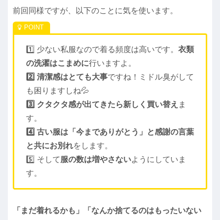
前回同様ですが、以下のことに気を使います。
1️⃣ 少ない私服なので着る頻度は高いです。
衣類
の洗濯はこまめに
行いますよ。
2️⃣ 清潔感はとても大事
ですね！ミドル臭がして
も困りますしね💦
3️⃣ クタクタ感が出てきたら新しく買い替え
ま
す。
4️⃣ 古い服は「今までありがとう」と感謝の言葉
と共にお別れ
をします。
5️⃣ そして
服の数は増やさない
ようにしていま
す。
「まだ着れるかも」「なんか捨てるのはもったいない