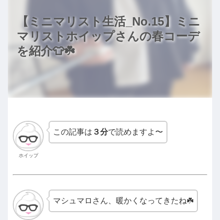
【ミニマリスト生活_No.15】ミニ
マリストホイップさんの春コーデ
を紹介👕☘️
この記事は
３分
で読めますよ〜
ホイップ
マシュマロさん、暖かくなってきたね☘️