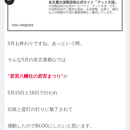
名古屋大須商店街公式サイト「アット大須」
大須商店街の公式ホームページ「アット大須」です。
大須商店街のご案内を始め、お店情報、お祭り、縁日
などの情報や大須の最新情報をご案内しています。
osu.nagoya
5月も終わりですね。あっという間。
そんな5月の名古屋都心では
“
若宮八幡社の若宮まつり
“
が
5月15日と16日で行われ
伝統と提灯の灯りに魅了されて
感動したのでBLOGにしたいと思います。