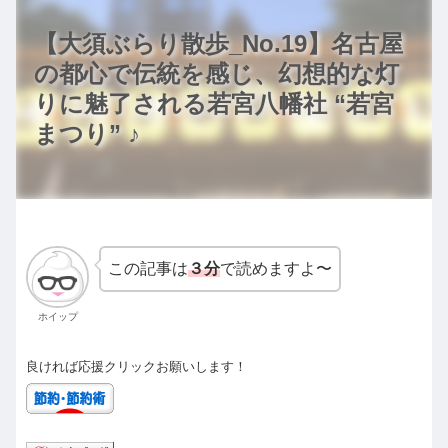
【大須ぶらり散歩_No.19】名古屋
の都心で伝統を感じ、幻想的な灯
りに魅了される若宮八幡社 “若宮
まつり” ♪
この記事は
３分
で読めますよ〜
ホイップ
良ければ応援クリックお願いします！