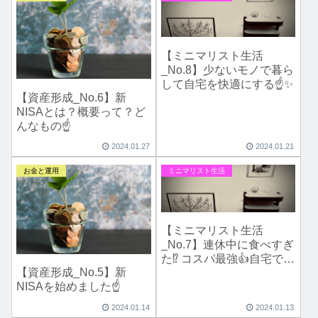
【ミニマリスト生活
_No.8】少ないモノで暮ら
して自宅を快適にする☝️✨
【資産形成_No.6】新
NISAとは？概要って？ど
んなもの☝️
2024.01.27
2024.01.21
お金と運用
ミニマリスト生活
【ミニマリスト生活
_No.7】連休中に食べすぎ
た⁉️ コスパ最強👍自宅で簡
【資産形成_No.5】新
単ウォーキング&ダイエッ
NISAを始めました☝️
ト🚶‍♀️✨
2024.01.14
2024.01.13