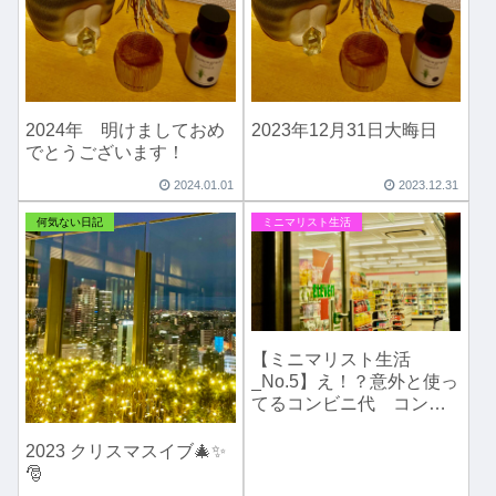
2024年 明けましておめ
2023年12月31日大晦日
でとうございます！
2024.01.01
2023.12.31
何気ない日記
ミニマリスト生活
【ミニマリスト生活
_No.5】え！？意外と使っ
てるコンビニ代 コンビ
ニ通いの断捨離だけで節
約になる🤞
2023 クリスマスイブ🎄✨
🎅