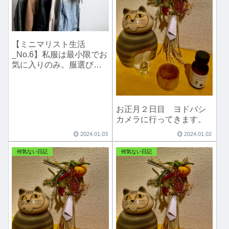
【ミニマリスト生活
_No.6】私服は最小限でお
気に入りのみ。服選びの
悩み無し！ストレスフリ
ー！☝️
お正月２日目 ヨドバシ
カメラに行ってきます。
2024.01.03
2024.01.02
何気ない日記
何気ない日記