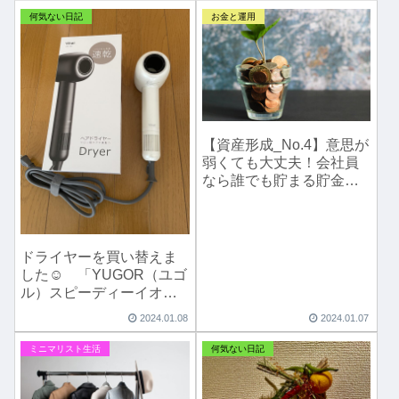
何気ない日記
お金と運用
【資産形成_No.4】意思が
弱くても大丈夫！会社員
なら誰でも貯まる貯金
術！？その名は「財形貯
蓄」☝️
ドライヤーを買い替えま
した☺️ 「YUGOR（ユゴ
ル）スピーディーイオン
ドライヤー」
2024.01.08
2024.01.07
ミニマリスト生活
何気ない日記