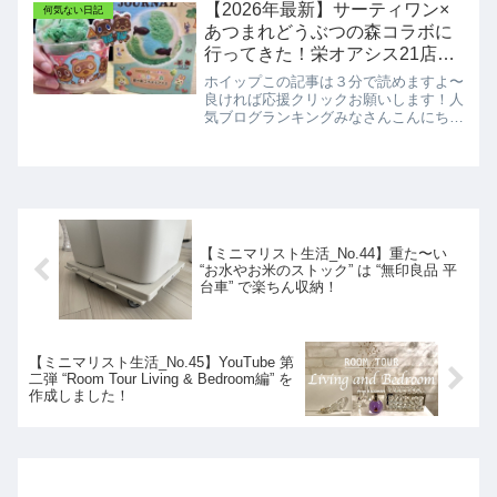
ポット「名古屋市市政資料館」へ行って
【2026年最新】サーティワン×
何気ない日記
きましたのでご紹介させて頂き...
あつまれどうぶつの森コラボに
行ってきた！栄オアシス21店で
夏限定メニューを満喫♪
ホイップこの記事は３分で読めますよ〜
良ければ応援クリックお願いします！人
気ブログランキングみなさんこんにちは
ミニマリスト ホイップです。今日も見
に来てくださり有難うございます！３連
休２日目。皆様いかがお過ごしでしょう
か🎐さて最近、我が家では...
【ミニマリスト生活_No.44】重た〜い
“お水やお米のストック” は “無印良品 平
台車” で楽ちん収納！
【ミニマリスト生活_No.45】YouTube 第
二弾 “Room Tour Living & Bedroom編” を
作成しました！