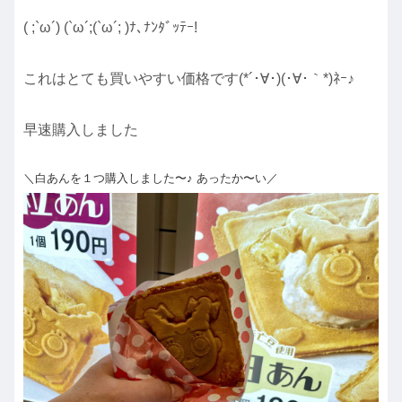
( ;`ω´) (`ω´;(`ω´; )ﾅ､ﾅﾝﾀﾞｯﾃｰ!
これはとても買いやすい価格です(*´･∀･)(･∀･｀*)ﾈｰ♪
早速購入しました
＼白あんを１つ購入しました〜♪ あったか〜い／