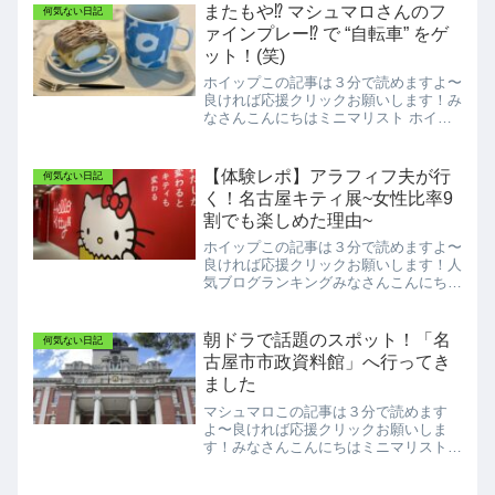
日が続きますね💦皆様いかがお過ごしで
またもや⁉️ マシュマロさんのフ
何気ない日記
しょうか🍉早い方はお盆休...
ァインプレー⁉️ で “自転車” をゲ
ット！(笑)
ホイップこの記事は３分で読めますよ〜
良ければ応援クリックお願いします！み
なさんこんにちはミニマリスト ホイッ
プです！12月に入り今年もいよいよ残
り1か月となりましたね～仕事の方も年
末に向けて忙しい毎日ではないでしょう
【体験レポ】アラフィフ夫が行
何気ない日記
か？皆さま頑張って今年を...
く！名古屋キティ展~女性比率9
割でも楽しめた理由~
ホイップこの記事は３分で読めますよ〜
良ければ応援クリックお願いします！人
気ブログランキングみなさんこんにちは
ミニマリスト ホイップです。今日も見
に来てくださり有難うございます！昨
日、私たち夫婦は名古屋で開催されてい
朝ドラで話題のスポット！「名
何気ない日記
る話題の「キティ展」に行っ...
古屋市市政資料館」へ行ってき
ました
マシュマロこの記事は３分で読めます
よ〜良ければ応援クリックお願いしま
す！みなさんこんにちはミニマリストマ
シュマロです！今回はわたくしの古くか
らの親友といま名古屋で一番ホットなス