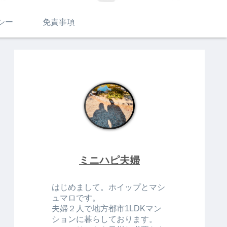
シー
免責事項
ミニハピ夫婦
はじめまして。ホイップとマシ
ュマロです。
夫婦２人で地方都市1LDKマン
ションに暮らしております。