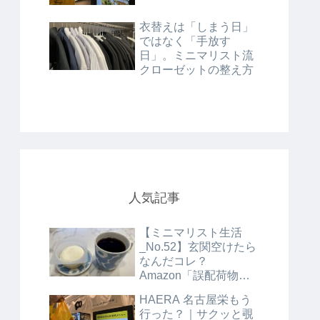
衣替えは「しまう日」
ではなく「手放す
日」。ミニマリスト流
クローゼットの整え方
人気記事
【ミニマリスト生活
_No.52】玄関空けたら
なんだコレ？
Amazon「誤配荷物」
に手間取った2日間💦
HAERA 名古屋栄もう
行った？｜サクッと覗