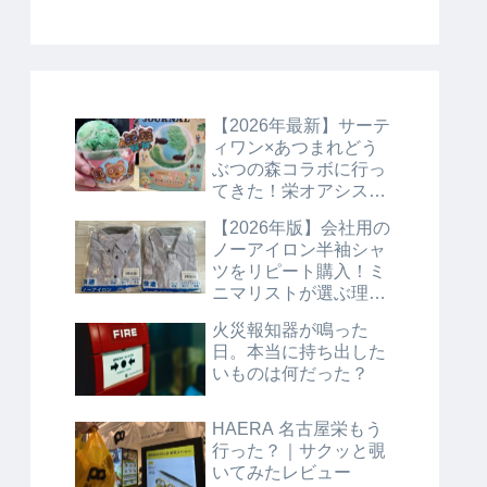
【2026年最新】サーテ
ィワン×あつまれどう
ぶつの森コラボに行っ
てきた！栄オアシス21
店で夏限定メニューを
【2026年版】会社用の
満喫♪
ノーアイロン半袖シャ
ツをリピート購入！ミ
ニマリストが選ぶ理由
とコスパを徹底レビュ
火災報知器が鳴った
ー
日。本当に持ち出した
いものは何だった？
HAERA 名古屋栄もう
行った？｜サクッと覗
いてみたレビュー