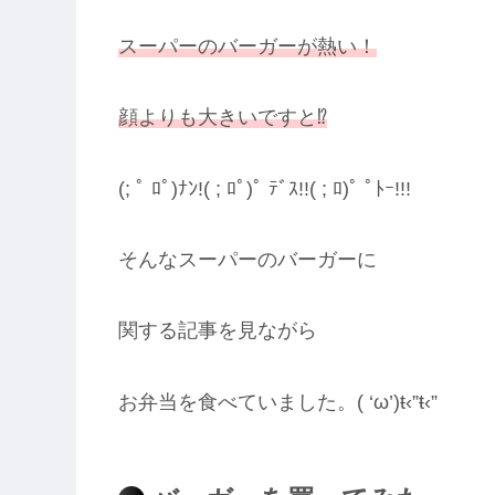
スーパーのバーガーが熱い！
顔よりも大きいですと⁉️
(; ﾟ ﾛﾟ)ﾅﾝ!( ; ﾛﾟ)ﾟ ﾃﾞｽ!!( ; ﾛ)ﾟ ﾟﾄｰ!!!
そんなスーパーのバーガーに
関する記事を見ながら
お弁当を食べていました。( ‘ω’)ŧ‹”ŧ‹”