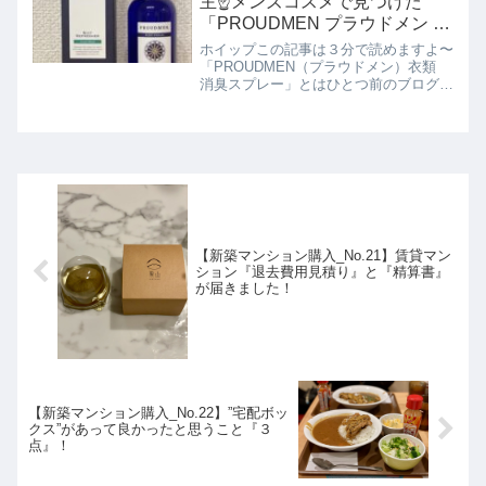
主☝️メンズコスメで見つけた
「PROUDMEN プラウドメン ス
ーツリフレッシャー」が最高す
ホイップこの記事は３分で読めますよ〜
ぎた💖
「PROUDMEN（プラウドメン）衣類
消臭スプレー」とはひとつ前のブログに
なりますがで紹介した結婚記念日での美
味しい食事を済ませたあと、私たちはシ
ョッピングがてらコスメコーナーに立ち
寄ることにしました。...
【新築マンション購入_No.21】賃貸マン
ション『退去費用見積り』と『精算書』
が届きました！
【新築マンション購入_No.22】”宅配ボッ
クス”があって良かったと思うこと『３
点』！