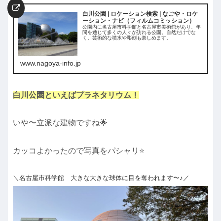
白川公園 | ロケーション検索 | なごや・ロケ
ーション・ナビ（フィルムコミッション）
公園内に名古屋市科学館と名古屋市美術館があり、年
間を通じて多くの人々が訪れる公園。自然だけでな
く、芸術的な噴水や彫刻も楽しめます。
www.nagoya-info.jp
白川公園といえばプラネタリウム！
いや〜立派な建物ですね🌟
カッコよかったので写真をパシャリ⭐️
＼名古屋市科学館 大きな大きな球体に目を奪われます〜♪／