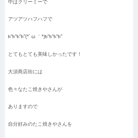
中はクリーミーで
アツアツハフハフで
ŧ‹”ŧ‹”ŧ‹”ŧ‹”(*´ ω ｀*)ŧ‹”ŧ‹”ŧ‹”ŧ‹”
とてもとても美味しかったです！
大須商店街には
色々なたこ焼きやさんが
ありますので
自分好みのたこ焼きやさんを