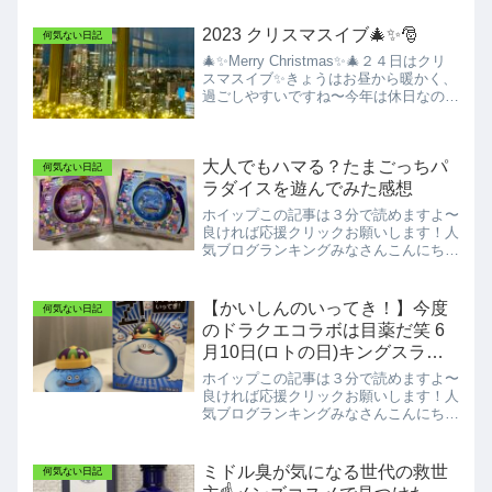
きてくださり有難う御座います！4月で
すね🌸春が来てますね。てか、もう4
2023 クリスマスイブ🎄✨🎅
何気ない日記
月。早いですね( ▔•з•...
🎄✨Merry Christmas✨🎄２４日はクリ
スマスイブ✨きょうはお昼から暖かく、
過ごしやすいですね〜今年は休日なので
予定組みやすいですね！あ、土日休みの
私たちに休日もサービスを提供してくれ
る全国の従業員の方々には心からの感謝
大人でもハマる？たまごっちパ
と敬意を感...
何気ない日記
ラダイスを遊んでみた感想
ホイップこの記事は３分で読めますよ〜
良ければ応援クリックお願いします！人
気ブログランキングみなさんこんにちは
ミニマリスト ホイップです。今日も見
に来てくださり有難うございます！今週
もお疲れ様です！さて年末休みが終わっ
【かいしんのいってき！】今度
何気ない日記
てからの３連休♪毎年この...
のドラクエコラボは目薬だ笑 6
月10日(ロトの日)キングスライ
ム無事GET！㊗️
ホイップこの記事は３分で読めますよ〜
良ければ応援クリックお願いします！人
気ブログランキングみなさんこんにちは
ミニマリスト ホイップです。今日も見
に来てくださり有難うございます！先日
名古屋の栄では新しいスポットザランド
ミドル臭が気になる世代の救世
何気ない日記
マーク名古屋栄HAERA...