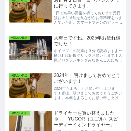
お正月２日目 ヨドバシカメラ
何気ない日記
に行ってきます。
1日でも早い回復を祈っております元日
はお正月番組を見ながらお節料理をつま
んでいた所、スマートフォンのアラー
ム。テレビ画面からの地震速報。。そし
て地震。。私の地域は能登半島から離れ
ており震度３で済みましたが震度３です
大晦日ですね。2025年お疲れ様
何気ない日記
ら１〜２分の間とても怖い思...
でした！
ホイップこの記事は３分で読めますよ〜
良ければ応援クリックお願いします！人
気ブログランキングみなさんこんにちは
ミニマリスト ホイップです。2025年も
あと数時間。今年もお疲れ様でした！大
晦日はサクッとデパートへ名古屋栄ラシ
2024年 明けましておめでとう
何気ない日記
ックにあるTULLY...
ございます！
2024年もよろしくお願い申し上げま
す！皆様、明けましておめでとうござい
ます。本年もよろしくお願い申し上げま
す！2024年最初の日は少し朝寝坊。ド
リップコーヒーを入れながらブログを書
いております☕️ダバダ〜🎶個人的なこと
ドライヤーを買い替えました
何気ない日記
ですが毎年1日の朝は...
☺️ 「YUGOR（ユゴル）スピ
ーディーイオンドライヤー」