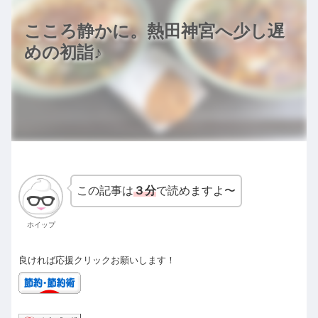
こころ静かに。熱田神宮へ少し遅
めの初詣♪
この記事は
３分
で読めますよ〜
ホイップ
良ければ応援クリックお願いします！