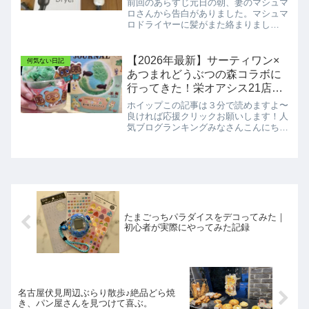
前回のあらすじ元日の朝、妻のマシュマ
ロさんから告白がありました。マシュマ
ロドライヤーに髪がまた絡まりまし
た。。。ホイップまた。。絡まりまし
た。ホイップはい確かに。絡まっていま
すね。風量がガクンと落ちましたね 笑
【2026年最新】サーティワン×
何気ない日記
マシュマロ😅😅😅😅😅😅😅😅😅実...
あつまれどうぶつの森コラボに
行ってきた！栄オアシス21店で
夏限定メニューを満喫♪
ホイップこの記事は３分で読めますよ〜
良ければ応援クリックお願いします！人
気ブログランキングみなさんこんにちは
ミニマリスト ホイップです。今日も見
に来てくださり有難うございます！３連
休２日目。皆様いかがお過ごしでしょう
か🎐さて最近、我が家では...
たまごっちパラダイスをデコってみた｜
初心者が実際にやってみた記録
名古屋伏見周辺ぶらり散歩♪絶品どら焼
き、パン屋さんを見つけて喜ぶ。