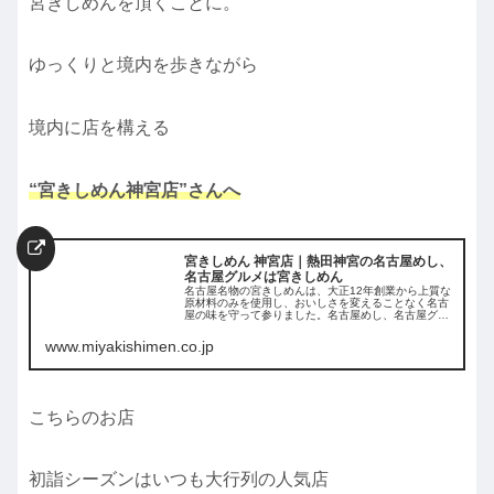
宮きしめんを頂くことに。
ゆっくりと境内を歩きながら
境内に店を構える
“宮きしめん神宮店”さんへ
宮きしめん 神宮店｜熱田神宮の名古屋めし、
名古屋グルメは宮きしめん
名古屋名物の宮きしめんは、大正12年創業から上質な
原材料のみを使用し、おいしさを変えることなく名古
屋の味を守って参りました。名古屋めし、名古屋グル
メとして熱田神宮、名古屋駅、栄、中部国際空港セン
トレアなどに店舗ございますので、ぜひお気軽にお...
www.miyakishimen.co.jp
こちらのお店
初詣シーズンはいつも大行列の人気店