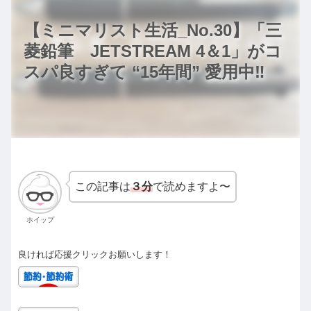
【ミニマリスト生活_No.30】「三
菱鉛筆 JETSTREAM 4＆1」がコ
スパ良すぎて “15年間” 愛用中‼️
この記事は
３分
で読めますよ〜
ホイップ
良ければ応援クリックお願いします！