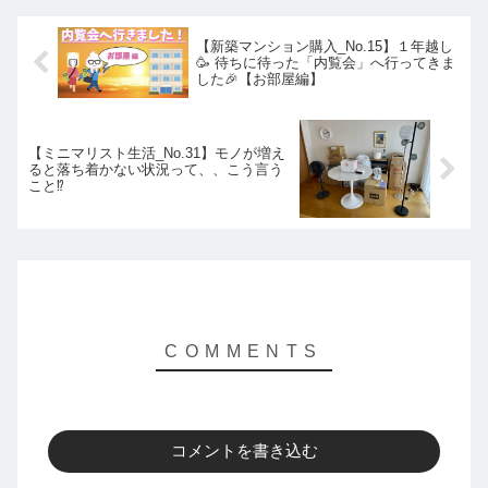
【新築マンション購入_No.15】１年越し
🥳 待ちに待った「内覧会」へ行ってきま
した🎉【お部屋編】
【ミニマリスト生活_No.31】モノが増え
ると落ち着かない状況って、、こう言う
こと⁉️
コメントを書き込む