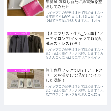
年度🌸 気持ち新たに紙書類を整
理してみた✨
ホイップこの記事は３分で読めますよ〜
新年度ですね🌸今日は３月３１日（日）
今日で本年度が終わりますね。３月って
めちゃくちゃ仕事が忙しいですよね💦皆
さまお疲れ様でした！👍明日から４月、
新年度の始まりですね〜。私は特に変わ
【ミニマリスト生活_No.36】”ノ
ミニマリスト生活
りなくいつも通りな仕事で...
ーアイロン”ワイシャツで時間削
減＆ストレス解消！
ホイップこの記事は３分で読めますよ〜
良ければ応援クリックお願いします！み
なさんこんにちはミニマリストホイップ
です！10月に入り段々と涼しくなって
来ましたね！半袖シャツから長袖に衣替
えしたりと季節の変わり目を感じる今日
無印良品フックでDIY | デッドス
ミニマリスト生活
この頃です。今回はシャツ...
ペースを活かして浮かせてイカ
した収納！
ホイップこの記事は３分で読めますよ〜
良ければ応援クリックお願いします！人
気ブログランキングみなさんこんにちは
ミニマリスト ホイップです。今日もブ
ログを見にきてくださり有難うございま
す！新年度4月最初の土曜日名古屋はあ
いにくの雨☂️です。皆様...