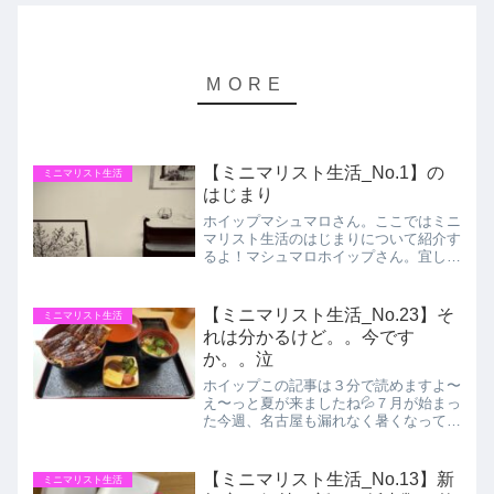
【ミニマリスト生活_No.1】の
ミニマリスト生活
はじまり
ホイップマシュマロさん。ここではミニ
マリスト生活のはじまりについて紹介す
るよ！マシュマロホイップさん。宜しく
ね！ミニマリスト生活のきっかけ現在私
たちが住んでいる1LDKのマンションへ
引越してきたのは約10年前。その前は
【ミニマリスト生活_No.23】そ
ミニマリスト生活
子育てに良い学区を選び...
れは分かるけど。。今です
か。。泣
ホイップこの記事は３分で読めますよ〜
え〜っと夏が来ましたね💦７月が始まっ
た今週、名古屋も漏れなく暑くなってき
ましたエアコンが無いと生きていけませ
ん💦7月はうなぎが食べたくなる今日こ
の頃です＼昨年食べた川次の鰻丼、また
【ミニマリスト生活_No.13】新
ミニマリスト生活
食べた〜い／また、天気予...