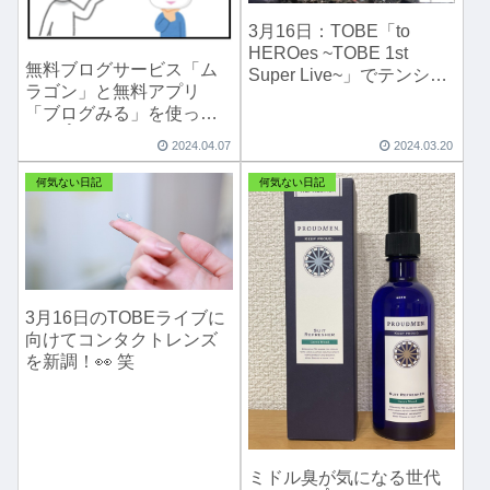
3月16日：TOBE「to
HEROes ~TOBE 1st
無料ブログサービス「ム
Super Live~」でテンショ
ラゴン」と無料アプリ
ンMAX⭐️爆上がり⤴️
「ブログみる」を使って
みた☝️
2024.04.07
2024.03.20
何気ない日記
何気ない日記
3月16日のTOBEライブに
向けてコンタクトレンズ
を新調！👀 笑
ミドル臭が気になる世代