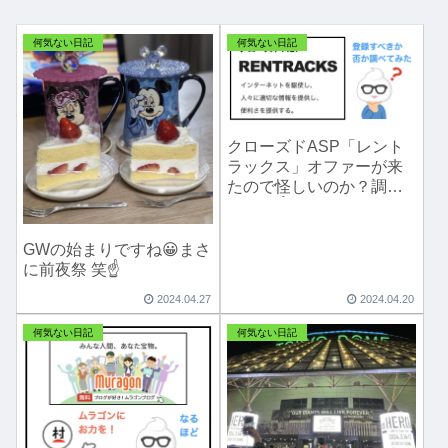
何気ない日記
何気ない日記
クローズドASP「レント
ラックス」オファーが来
たので怪しいのか？調べ
てみた☝️
GWの始まりですね😀まさ
に前夜祭 笑☝️
2024.04.27
2024.04.20
何気ない日記
何気ない日記