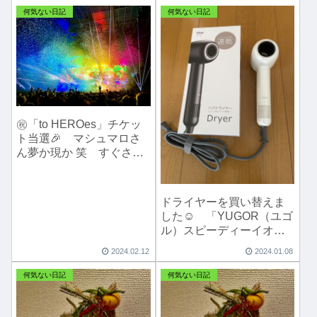
何気ない日記
何気ない日記
㊗️「to HEROes」チケッ
ト当選🎉 マシュマロさ
ん夢か現か 笑 すぐさま
便利な「楽天トラベル」
で宿泊予約☝️【3/10追記】
オリジナルペンライトも
ドライヤーを買い替えま
届きました！
した☺️ 「YUGOR（ユゴ
ル）スピーディーイオン
ドライヤー」
2024.02.12
2024.01.08
何気ない日記
何気ない日記