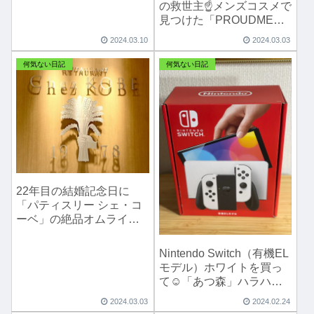
の救世主☝️メンズコスメで
見つけた「PROUDMEN
プラウドメン スーツリフ
2024.03.10
2024.03.03
レッシャー」が最高すぎ
た💖
何気ない日記
何気ない日記
22年目の結婚記念日に
「パティスリー シェ・コ
ーベ」の絶品オムライス
と海老ドリアとケーキで
舌包み😋
Nintendo Switch（有機EL
モデル）ホワイトを買っ
て☺️「あつ森」ハラハ
ラ、ドキドキ💦お引越し
2024.03.03
2024.02.24
騒動 笑