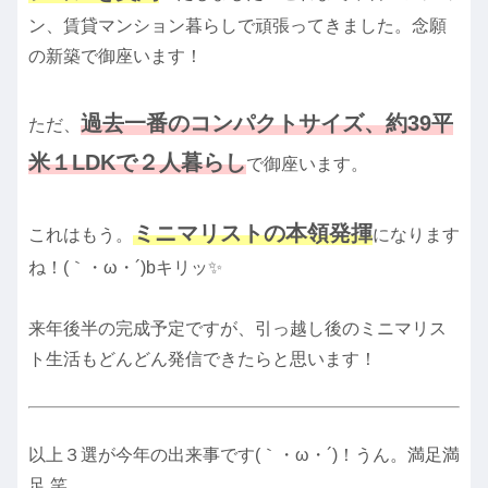
ン、賃貸マンション暮らしで頑張ってきました。念願
の新築で御座います！
過去一番のコンパクトサイズ、約39平
ただ、
米１LDKで２人暮らし
で御座います。
ミニマリストの本領発揮
これはもう。
になります
ね！(｀・ω・´)bキリッ✨
来年後半の完成予定ですが、引っ越し後のミニマリス
ト生活もどんどん発信できたらと思います！
以上３選が今年の出来事です(｀・ω・´)！うん。満足満
足 笑