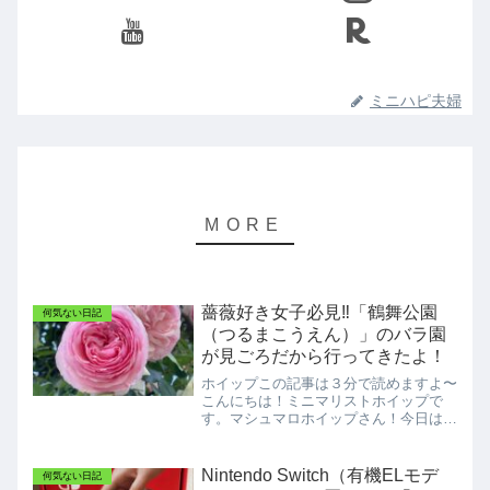
ミニハピ夫婦
薔薇好き女子必見‼️「鶴舞公園
何気ない日記
（つるまこうえん）」のバラ園
が見ごろだから行ってきたよ！
ホイップこの記事は３分で読めますよ〜
こんにちは！ミニマリストホイップで
す。マシュマロホイップさん！今日は鶴
舞公園のバラ園に行ってきたのよ〜！も
う最高だったわ〜！🌹🌹ホイップそうな
んだ〜。それは良かったね〜！マシュマ
Nintendo Switch（有機ELモデ
何気ない日記
ロとっても綺麗だったからみ...