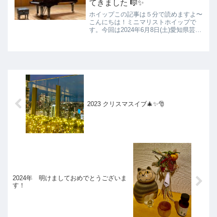
てきました 🎼✨
ホイップこの記事は５分で読めますよ〜
こんにちは！ミニマリストホイップで
す。今回は2024年6月8日(土)愛知県芸術
劇場コンサートホールで開かれた「チ
ョ・ソンジン ピアノ・リサイタル」へ
行ってきました🎼✨宜しければ最後まで
読んでいただけると喜...
2023 クリスマスイブ🎄✨🎅
2024年 明けましておめでとうございま
す！