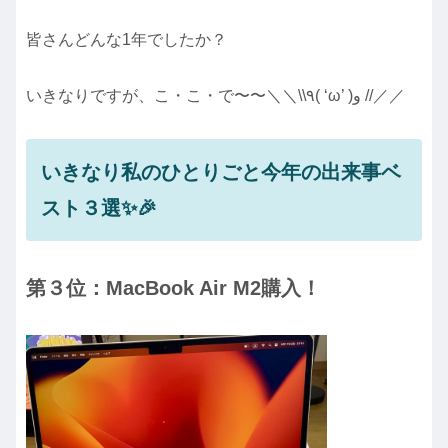
皆さんどんな1年でしたか？
いきなりですが、こ・こ・で〜〜＼＼\\٩( ‘ω’ )و //／／
いきなり私のひとりごと今年の出来事ベ
スト３選✨🎉
第３位：MacBook Air M2購入！