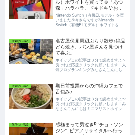
ル）ホワイトを買って☺️「あつ
森」ハラハラ、ドキドキ💦お引
越し騒動 笑
Nintendo Switch（有機ELモデル）を買
いました🎉今さらですがNintendo
Switch（有機ELモデル）ホワイトを買
いました🤩※画像は任天堂公式ページか
らお借りしました。率直な感想として
は、🙆 高い買い物だけど、買ってよ
名古屋伏見周辺ぶらり散歩♪絶品
何気ない日記
か...
どら焼き、パン屋さんを見つけ
て喜ぶ。
ホイップこの記事は３分で読めますよ〜
良ければ応援クリックお願いします！人
気ブログランキングみなさんこんにちは
ミニマリスト ホイップです。今日も見
に来てくださり有難うございます！今週
もお疲れ様です！1月も今日で終わり😦
期日前投票からの沖縄カフェで
何気ない日記
あっという間。年末から年...
舌包み♪
ホイップこの記事は３分で読めますよ〜
良ければ応援クリックお願いします！み
なさんこんにちはミニマリストホイップ
です！先週は肝が冷えるニュースが名古
屋市に飛び込みましたね💦名古屋市丸の
内オフィス街ど真ん中で解体工事現場か
感極まって男泣き⁉️ ”チョ・ソン
何気ない日記
ら不発弾が見つかったニュ...
ジン”_ピアノリサイタルへ行っ