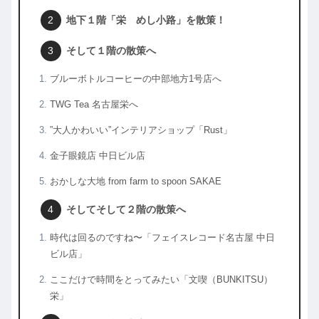
地下１階「栄 めし小路」を散策！
そして１階の散策へ
ブルーボトルコーヒーの中部地方1号店へ
TWG Tea 名古屋栄へ
”大人かわいい”インテリアショップ「Rust」
金子眼鏡店 中日ビル店
おかしな大地 from farm to spoon SAKAE
そしてそして２階の散策へ
時代は回るのですね〜「フェイスレコード名古屋 中日
ビル店」
ここだけで時間をとってみたい「文喫（BUNKITSU）
栄」