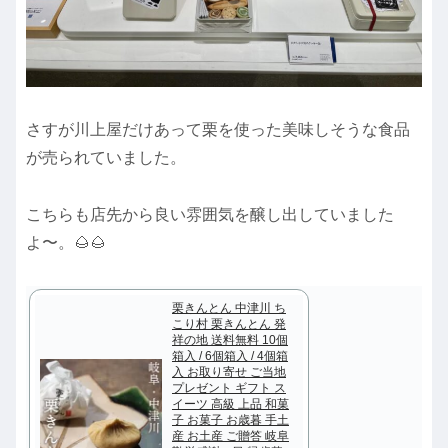
さすが川上屋だけあって栗を使った美味しそうな食品
が売られていました。
こちらも店先から良い雰囲気を醸し出していました
よ〜。🌰🌰
栗きんとん 中津川 ち
こり村 栗きんとん 発
祥の地 送料無料 10個
箱入 / 6個箱入 / 4個箱
入 お取り寄せ ご当地
プレゼント ギフト ス
イーツ 高級 上品 和菓
子 お菓子 お歳暮 手土
産 お土産 ご贈答 岐阜