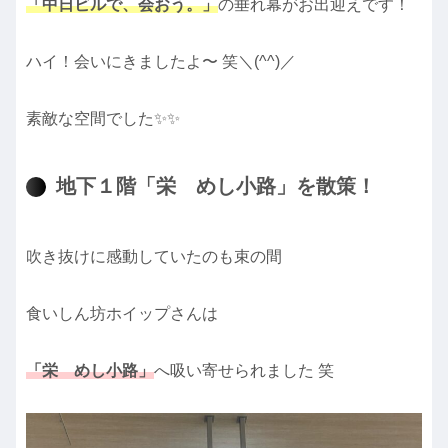
「中日ビルで、会おう。」
の垂れ幕がお出迎えです！
ハイ！会いにきましたよ〜 笑＼(^^)／
素敵な空間でした✨✨
地下１階「栄 めし小路」を散策！
吹き抜けに感動していたのも束の間
食いしん坊ホイップさんは
「栄 めし小路」
へ吸い寄せられました 笑