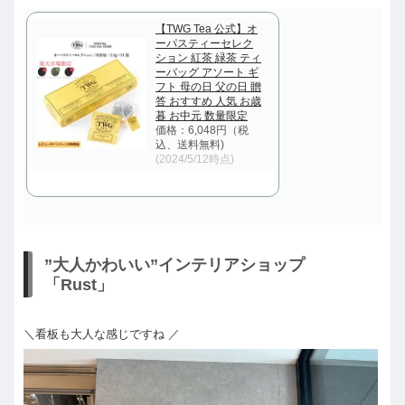
【TWG Tea 公式】オ
ーパスティーセレク
ション 紅茶 緑茶 ティ
ーバッグ アソート ギ
フト 母の日 父の日 贈
答 おすすめ 人気 お歳
暮 お中元 数量限定
価格：6,048円（税
込、送料無料)
(2024/5/12時点)
”大人かわいい”インテリアショップ
「Rust」
＼看板も大人な感じですね ／