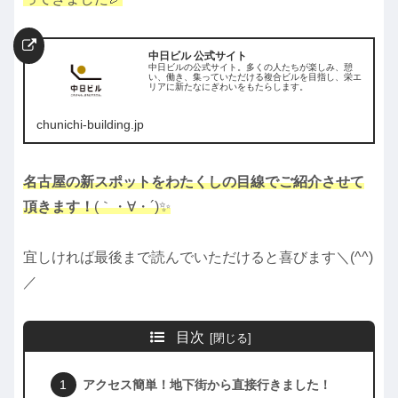
中日ビル 公式サイト
中日ビルの公式サイト。多くの人たちが楽しみ、憩
い、働き、集っていただける複合ビルを目指し、栄エ
リアに新たなにぎわいをもたらします。
chunichi-building.jp
名古屋の新スポットをわたくしの目線でご紹介させて
頂きます！
(｀・∀・´)✨
宜しければ最後まで読んでいただけると喜びます＼(^^)
／
目次
アクセス簡単！地下街から直接行きました！