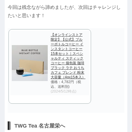
今回は残念ながら諦めましたが、次回はチャレンジし
たいと思います！
【オンラインストア
限定】【公式】ブル
ーボトルコーヒー イ
ンスタントコーヒー
15本セット｜スペシ
ャルティ スティック
コーヒー 個包装 珈琲
ブラック ラテ おうち
カフェ ブレンド 粉末
大容量（4gx15本入）
価格：4,782円（税
込、送料別)
(2024/5/12時点)
TWG Tea 名古屋栄へ