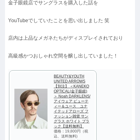
金子眼鏡店でサングラスを購入した話を
YouTubeでしていたことを思い出しました 笑
店内は上品なメガネたちがディスプレイされており
高級感かつおしゃれ空間を醸し出していました！
BEAUTY&YOUTH
UNITED ARROWS
【別注】 ＜KANEKO
OPTICAL(金子眼鏡)
＞ Noah DARKLENS/
アイウェア ビューテ
ィー＆ユース ユナ
イテッドアローズ フ
ァッション雑貨 サン
グラス ホワイト ブラ
ック【送料無料】
価格：19,800円（税
込、送料無料)