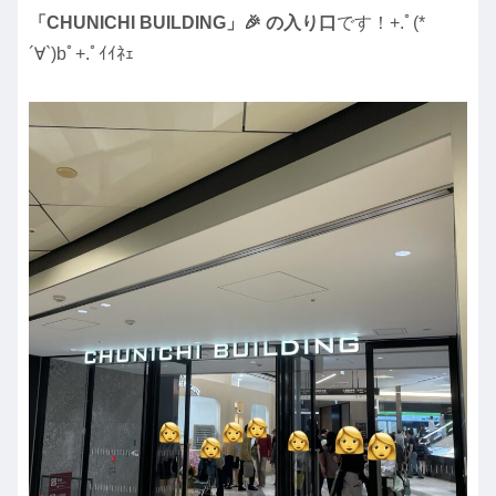
「CHUNICHI BUILDING」🎉 の入り口
です！+.ﾟ(*
´∀`)bﾟ+.ﾟｲｲﾈｪ