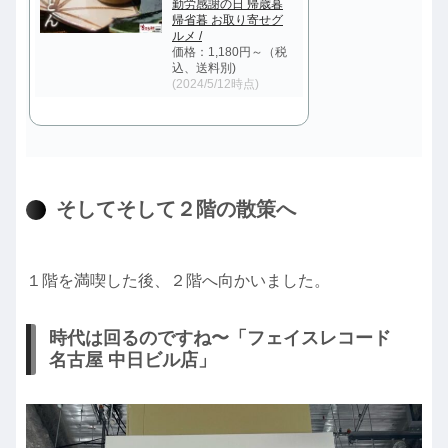
勤労感謝の日 帰歳暮
帰省暮 お取り寄せグ
ルメ /
価格：1,180円～（税
込、送料別)
(2024/5/12時点)
そしてそして２階の散策へ
１階を満喫した後、２階へ向かいました。
時代は回るのですね〜「フェイスレコード
名古屋 中日ビル店」