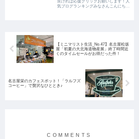
良ければ応援クリックお願いします！人
気ブログランキングみなさんこんにちは
ミニマリスト ホイップです。今日もブ
ログを見にきてくださり有難うございま
す！今週もお疲れ様です！もうすぐクリ
スマス🎄✨今年のクリスマ...
【ミニマリスト生活_No.47】名古屋松坂
屋「初夏の大北海道物産展」終了時間近
くのタイムセールがお得だった件！
名古屋栄のカフェスポット！「ラルフズ
コーヒー」で贅沢なひととき♪