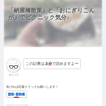
「納屋橋散策」と「おにぎりこん
が」でピクニック気分♪
この記事は
３分
で読めますよ〜
ホイップ
良ければ応援クリックお願いします！