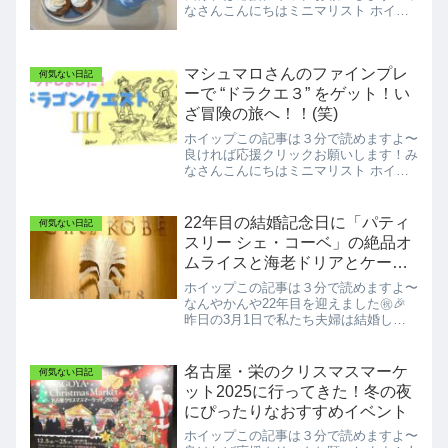
なさんこんにちはミニマリスト ホイッ
プです！今日は土曜日お天気はスッキリ
しませんがお出かけには気候もいい1日
となりそう！＼アルフォートやドンキの
マシュマロさんのファインプレ
ミニドーナツ&ミニチョコ...
何気ない日記
ーで “ドラクエ３” をゲット！い
ざ冒険の旅へ！！(笑)
ホイップこの記事は３分で読めますよ〜
良ければ応援クリックお願いします！み
なさんこんにちはミニマリスト ホイッ
プです！先週末とうとう"ドラゴンクエ
スト３"をゲットしましたのでBLOGに
したいと思います。良ければ最後までお
22年目の結婚記念日に「パティ
何気ない日記
付き合いください。さす...
スリー シェ・コーベ」の絶品オ
ムライスと海老ドリアとケーキ
で舌包み😋
ホイップこの記事は３分で読めますよ〜
なんやかんや22年目を迎えました㊗️🎉
昨日の3月1日で私たち夫婦は結婚して
21年が経ちました。結婚してはや22年
目を迎えました🤩あっという間ですね。
21年が長いのか、短いのか。人生100年
名古屋・栄のクリスマスマーケ
何気ない日記
時代。アラフォー...
ット2025に行ってきた！冬の夜
にぴったりなおすすめイベント
ホイップこの記事は３分で読めますよ〜