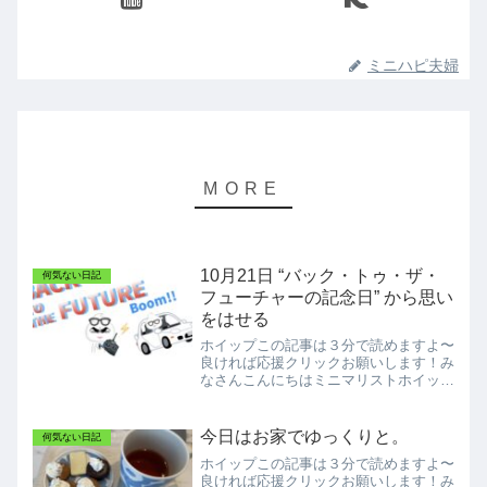
ミニハピ夫婦
10月21日 “バック・トゥ・ザ・
何気ない日記
フューチャーの記念日” から思い
をはせる
ホイップこの記事は３分で読めますよ〜
良ければ応援クリックお願いします！み
なさんこんにちはミニマリストホイップ
です！月曜日、仕事をしながらノートパ
ソコンをふと見ると何やら気になるアイ
コンを見つけました。そしてクリックし
今日はお家でゆっくりと。
何気ない日記
てみるとこんな表示が出ま...
ホイップこの記事は３分で読めますよ〜
良ければ応援クリックお願いします！み