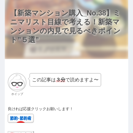
【新築マンション購入_No.38】ミ
ニマリスト目線で考える！新築マ
ンションの内見で見るべきポイン
ト”５選”
この記事は
３分
で読めますよ〜
ホイップ
良ければ応援クリックお願いします！