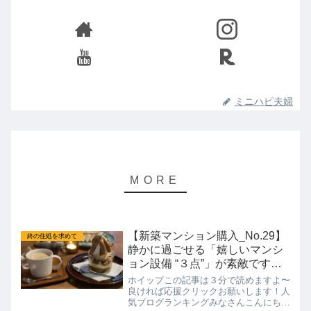
ミニハピ夫婦
【新築マンション購入_No.29】
終の住処を求めて
静かに過ごせる「嬉しいマンシ
ョン設備 “３点”」が素敵です
ね。
ホイップこの記事は３分で読めますよ〜
良ければ応援クリックお願いします！人
気ブログランキングみなさんこんにちは