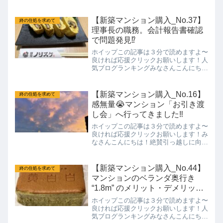
ミニマリスト ホイップです！今日もブ
ログを見にきてくださり有難うございま
す！引っ越してから数ヶ月経ち新しい土
【新築マンション購入_No.37】
終の住処を求めて
地と環境にも慣れて毎日マ...
理事長の職務。会計報告書確認
で問題発見⁉️
ホイップこの記事は３分で読めますよ〜
良ければ応援クリックお願いします！人
気ブログランキングみなさんこんにちは
ミニマリスト ホイップです！今日もブ
ログを見にきてくださり有難うございま
す！5月も終わり明日から6月☔️早いもん
【新築マンション購入_No.16】
終の住処を求めて
ですね〜〜さて、今回...
感無量😭マンション「お引き渡
し会」へ行ってきました‼️
ホイップこの記事は３分で読めますよ〜
良ければ応援クリックお願いします！み
なさんこんにちは！絶賛引っ越しに向け
て奮闘中のミニマリスト ホイップです
💦笑先日とうとうマンションの鍵を頂き
ました🎉㊗️今回はそちらの様子をBLOG
【新築マンション購入_No.44】
終の住処を求めて
にしたいと思いますの...
マンションのベランダ奥行き
“1.8m” のメリット・デメリット
を徹底解説！
ホイップこの記事は３分で読めますよ〜
良ければ応援クリックお願いします！人
気ブログランキングみなさんこんにちは