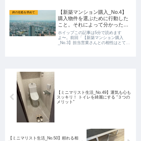
ミニマリスト ホイップです！今日もブ
ログを見にきてくださり有難うございま
す！そして今週もお疲れ様でした！もう
【新築マンション購入_No.4】
終の住処を求めて
９月ですね〜。台風15号...
購入物件を選ぶために行動した
こと。それによって分かったこ
とを紹介☝️
ホイップこの記事は5分で読めます
よ〜。前回「【新築マンション購入
_No.3】担当営業さんとの相性はとても
大事！」と言うテーマで担当営業さんと
の相性についてお話しました。今回は、
私たち夫婦が購入した物件に出会うまで
に何をしたか、どんな事がわか...
【ミニマリスト生活_No.49】運気も心も
スッキリ！ トイレを綺麗にする “３つの
メリット”
【ミニマリスト生活_No.50】頼れる相