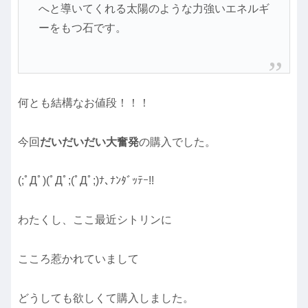
へと導いてくれる太陽のような力強いエネルギ
ーをもつ石です。
何とも結構なお値段！！！
今回
だいだいだい大奮発
の購入でした。
(;ﾟДﾟ)(ﾟДﾟ;(ﾟДﾟ;)ﾅ､ﾅﾝﾀﾞｯﾃｰ!!
わたくし、ここ最近シトリンに
こころ惹かれていまして
どうしても欲しくて購入しました。