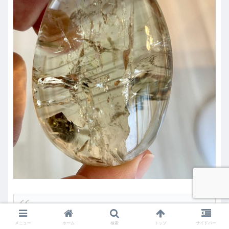
「ファントム」とは、
水晶が成長過程で一時的
メニュー
ホーム
検索
トップ
サイドバー
に成長を停止した後、再び成長を開始すること