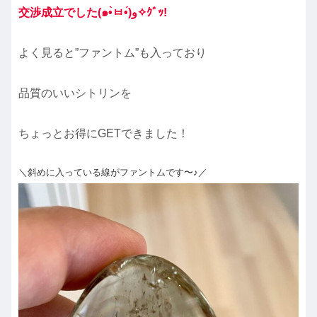
交渉成立でした(๑•̀ㅂ•́)و✧ｸﾞｯ!
よく見ると”ファントム”も入っており
品質のいいシトリンを
ちょっとお得にGETできました！
＼斜めに入っている線がファントムです〜♪／