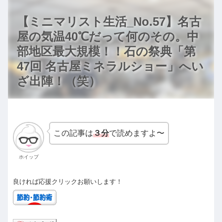
【ミニマリスト生活_No.57】名古
屋の気温40℃だって何のその。中
部地区最大規模！！石の祭典「第
47回 名古屋ミネラルショー」へい
ざ出陣！（笑）
この記事は
３分
で読めますよ〜
ホイップ
良ければ応援クリックお願いします！