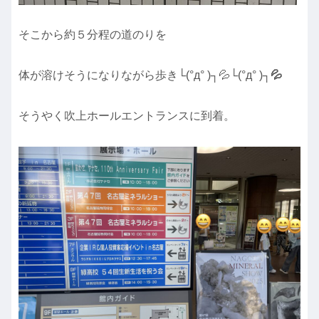
そこから約５分程の道のりを
体が溶けそうになりながら歩き└(°д° )┐💦└(°д° )┐
💦
そうやく吹上ホールエントランスに到着。