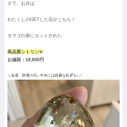
さて、お次は
わたくしのGETした石がこちら！
タマゴの形にカットされた
高品質シトリン✨
お値段：18,800円
＼金運・財運の石♪ 中央には綺麗な虹🌈も♪／