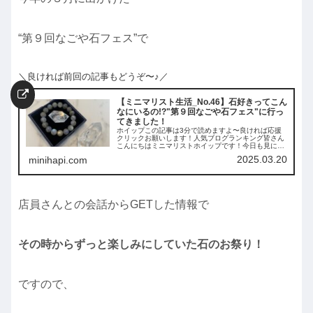
“第９回なごや石フェス”で
＼良ければ前回の記事もどうぞ〜♪／
【ミニマリスト生活_No.46】石好きってこん
なにいるの!?"第９回なごや石フェス"に行っ
てきました！
ホイップこの記事は3分で読めますよ〜良ければ応援
クリックお願いします！人気ブログランキング皆さん
こんにちはミニマリストホイップです！今日も見に来
てくださりありがとうございます！本日もBLOGを見
2025.03.20
minihapi.com
に来てくださり有難うございます！先週は初めてコ...
店員さんとの会話からGETした情報で
その時からずっと楽しみにしていた石のお祭り！
ですので、