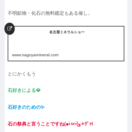
不明鉱物・化石の無料鑑定もある催し。
名古屋ミネラルショー
www.nagoyamineral.com
とにかくもう
石好きによる💎
石好きのための
✨
石の祭典と言うことですね(๑•̀ㅂ•́)و✧ｸﾞｯ!