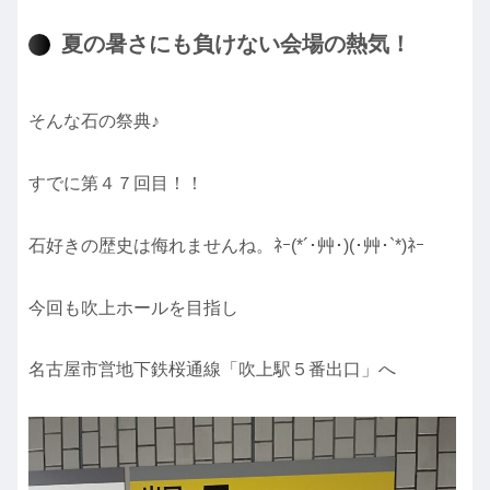
夏の暑さにも負けない会場の熱気！
そんな石の祭典♪
すでに第４７回目！！
石好きの歴史は侮れませんね。ﾈｰ(*´･艸･)(･艸･`*)ﾈｰ
今回も吹上ホールを目指し
名古屋市営地下鉄桜通線「吹上駅５番出口」へ