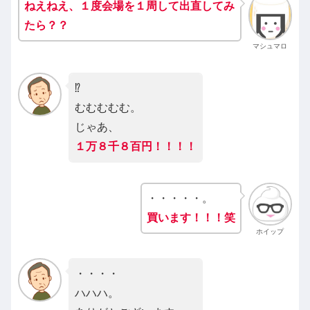
ねえねえ、１度会場を１周して
出直して
み
たら
？？
マシュマロ
⁉️
むむむむむ。
じゃあ、
１万８千８百円！！！！
・・・・・。
買います！！！笑
ホイップ
・・・・
ハハハ。