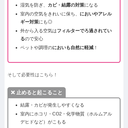
湿気を防ぎ、
カビ・結露の対策
になる
室内の空気をきれいに保ち、
においやアレル
ギー対策
にも◎
外から入る空気は
フィルターでろ過されてい
る
ので安心
ペットや調理の
においも自然に軽減
！
そして必要性はこちら！
❌ 止めると起こること
結露・カビが発生しやすくなる
室内にホコリ・CO2・化学物質（ホルムアル
デヒドなど）がこもる