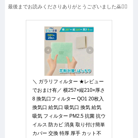
最後までお読みくださりありがとうございました🙇🙇‍♀️
＼ ガラリフィルター ★レビュー
でおまけ有／ 横257×縦210×厚さ
8 換気口フィルター QO1 20枚入 
換気口 給気口 吸気口 換気 給気 
吸気 フィルター PM2.5 抗菌 抗ウ
イルス 防カビ 消臭 取り付け簡単 
カバー 交換 特厚 厚手 カット不