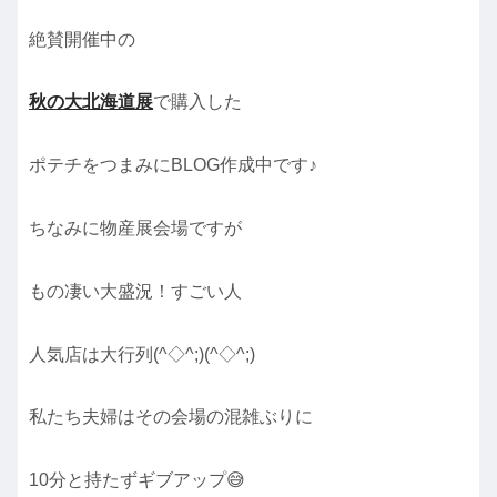
絶賛開催中の
秋の大北海道展
で購入した
ポテチをつまみにBLOG作成中です♪
ちなみに物産展会場ですが
もの凄い大盛況！すごい人
人気店は大行列(^◇^;)(^◇^;)
私たち夫婦はその会場の混雑ぶりに
10分と持たずギブアップ😅