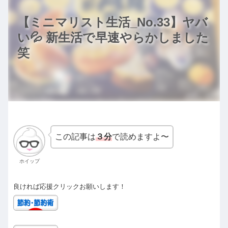
【ミニマリスト生活_No.33】ヤバ
い💦 新生活で早速やらかしました
笑
この記事は
３分
で読めますよ〜
ホイップ
良ければ応援クリックお願いします！