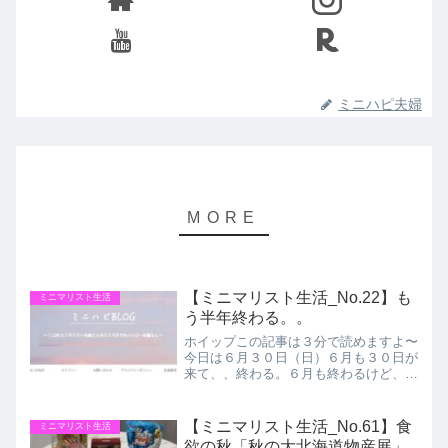
ミニハピ夫婦
【ミニマリスト生活_No.22】も
ミニマリスト生活
う半年終わる。。
ホイップこの記事は３分で読めますよ〜
今日は６月３０日（日）６月も３０日が
来て、、終わる。６月も終わるけど、
2024年も半分終わる。あっという間。
会社でも６月は色々終わって７月から新
しいステージが始まる。明日から始ま
【ミニマリスト生活_No.61】食
ミニマリスト生活
る。がむしゃらに頑張ってき...
欲の秋「秋の大北海道物産展」