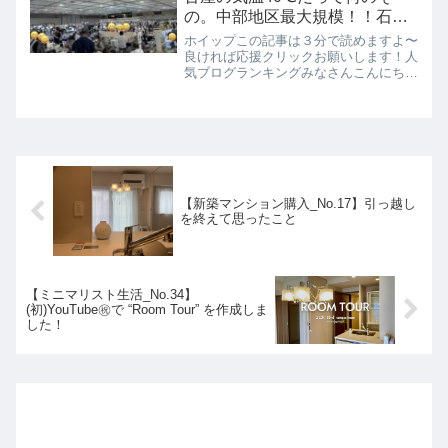
の。中部地区最大規模！！石の
祭典「第47回 名古屋ミネラルシ
ホイップこの記事は３分で読めますよ〜
ョー」へいざ出陣！（笑）
良ければ応援クリックお願いします！人
気ブログランキングみなさんこんにちは
ミニマリスト ホイップです。今日もブ
ログを見にきてくださり有難うございま
す！８月もいよいよ終わり！名古屋の週
末は気温40℃予想💦まさ...
【新築マンション購入_No.17】引っ越し
を終えて思ったこと
【ミニマリスト生活_No.34】
(初)YouTube㊗️で “Room Tour” を作成しま
した！