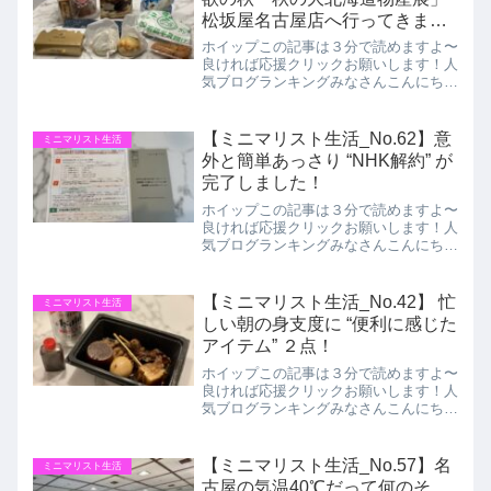
松坂屋名古屋店へ行ってきまし
た！
ホイップこの記事は３分で読めますよ〜
良ければ応援クリックお願いします！人
気ブログランキングみなさんこんにちは
ミニマリスト ホイップです。今日もブ
ログを見にきてくださり有難うございま
す！今週もお疲れ様です！10月最初の
【ミニマリスト生活_No.62】意
ミニマリスト生活
土曜日名古屋はあいにくの...
外と簡単あっさり “NHK解約” が
完了しました！
ホイップこの記事は３分で読めますよ〜
良ければ応援クリックお願いします！人
気ブログランキングみなさんこんにちは
ミニマリスト ホイップです。今日もブ
ログを見にきてくださり有難うございま
す！今週もお疲れ様です！3連休ですね
【ミニマリスト生活_No.42】 忙
ミニマリスト生活
～✨天気はイマイチですが...
しい朝の身支度に “便利に感じた
アイテム” ２点！
ホイップこの記事は３分で読めますよ〜
良ければ応援クリックお願いします！人
気ブログランキングみなさんこんにちは
ミニマリストホイップです！今日も見に
きてくださり有難う御座います！今週わ
たしの職場ではインフルエンザA型とコ
【ミニマリスト生活_No.57】名
ミニマリスト生活
ロナ感染者が次々と出てし...
古屋の気温40℃だって何のそ